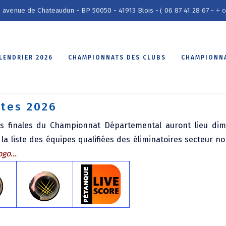
1 avenue de Chateaudun - BP 50050 - 41913 Blois -
06 87 41 28 67 -
c
(
+
LENDRIER 2026
CHAMPIONNATS DES CLUBS
CHAMPIONNA
tes 2026
s finales du Championnat Départemental auront lieu dima
la liste des équipes qualifiées des éliminatoires secteur nor
go...