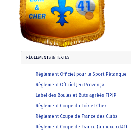
Agenda Concours Vétérans
Championnat Triplettes Mixtes
Résultats & Classement Division 4 B
Régionaux & Championnats de France
Championnat Triplettes Vétérans
Résultats & Classement Division 5 A
Palmarès Comité du Loir & Cher
RÉGLEMENTS & TEXTES
Championnat Individuel Féminin
Règlement Officiel pour le Sport Pétanque
Championnat Individuel Masculin
Règlement Officiel Jeu Provençal
Label des Boules et Buts agréés FIPJP
Règlement Coupe du Loir et Cher
Règlement Coupe de France des Clubs
Règlement Coupe de France (annexe cd41)