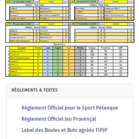
Agenda Concours Vétérans
Championnat Triplettes Mixtes
Résultats & Classement Division 4 B
Régionaux & Championnats de France
Championnat Triplettes Vétérans
Résultats & Classement Division 5 A
Palmarès Comité du Loir & Cher
Championnat Individuel Féminin
Championnat Individuel Masculin
RÉGLEMENTS & TEXTES
Règlement Officiel pour le Sport Pétanque
Règlement Officiel Jeu Provençal
Label des Boules et Buts agréés FIPJP