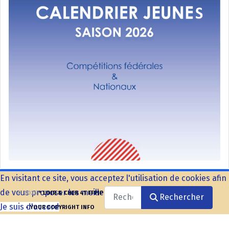
En visitant ce site, vous acceptez l'utilisation de cookies afin
de vous proposer les meilleurs services possibles.
Rechercher
© 2026
* LOIR & CHER 41 FFPJP
Rechercher
Je suis d'accord
- YOUR COPYRIGHT INFO