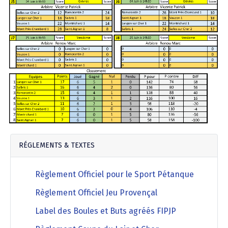
Agenda Concours Vétérans
Championnat Triplettes Mixtes
Résultats & Classement Division 4 B
Régionaux & Championnats de France
Championnat Triplettes Vétérans
Résultats & Classement Division 5 A
Palmarès Comité du Loir & Cher
Championnat Individuel Féminin
Championnat Individuel Masculin
RÉGLEMENTS & TEXTES
Règlement Officiel pour le Sport Pétanque
Règlement Officiel Jeu Provençal
Label des Boules et Buts agréés FIPJP