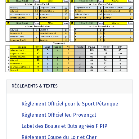
Agenda Concours Vétérans
Championnat Triplettes Mixtes
Résultats & Classement Division 4 B
Régionaux & Championnats de France
Championnat Triplettes Vétérans
Résultats & Classement Division 5 A
Palmarès Comité du Loir & Cher
Championnat Individuel Féminin
RÉGLEMENTS & TEXTES
Championnat Individuel Masculin
Règlement Officiel pour le Sport Pétanque
Règlement Officiel Jeu Provençal
Label des Boules et Buts agréés FIPJP
Règlement Coupe du Loir et Cher