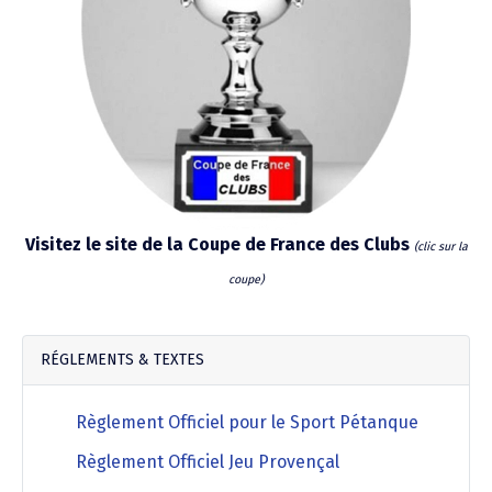
Agenda Concours Vétérans
Championnat Triplettes Mixtes
Résultats & Classement Division 4 B
Régionaux & Championnats de France
Championnat Triplettes Vétérans
Résultats & Classement Division 5 A
Palmarès Comité du Loir & Cher
Visitez le site de la Coupe de France des Clubs
Championnat Individuel Féminin
(clic sur la
coupe)
Championnat Individuel Masculin
RÉGLEMENTS & TEXTES
Règlement Officiel pour le Sport Pétanque
Règlement Officiel Jeu Provençal