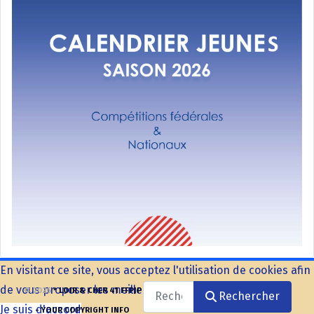
En visitant ce site, vous acceptez l'utilisation de cookies afin
de vous proposer les meilleurs services possibles.
Rechercher
© 2026
* LOIR & CHER 41 FFPJP
Rechercher
Je suis d'accord
- YOUR COPYRIGHT INFO