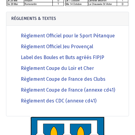
Agenda Concours Vétérans
Championnat Triplettes Mixtes
Résultats & Classement Division 4 B
RÉGLEMENTS & TEXTES
Régionaux & Championnats de France
Championnat Triplettes Vétérans
Résultats & Classement Division 5 A
Règlement Officiel pour le Sport Pétanque
Règlement Officiel Jeu Provençal
Palmarès Comité du Loir & Cher
Label des Boules et Buts agréés FIPJP
Championnat Individuel Féminin
Règlement Coupe du Loir et Cher
Règlement Coupe de France des Clubs
Championnat Individuel Masculin
Règlement Coupe de France (annexe cd41)
Règlement des CDC (annexe cd41)