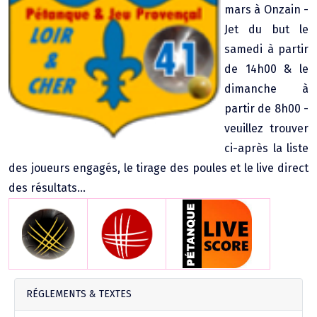
mars à Onzain -
Agenda Concours Vétérans
Jet du but le
Championnat Triplettes Mixtes
Résultats & Classement Division 4 B
samedi à partir
Régionaux & Championnats de France
de 14h00 & le
Championnat Triplettes Vétérans
Résultats & Classement Division 5 A
dimanche à
partir de 8h00 -
Palmarès Comité du Loir & Cher
veuillez trouver
ci-après la liste
Championnat Individuel Féminin
des joueurs engagés, le tirage des poules et le live direct
des résultats...
Championnat Individuel Masculin
RÉGLEMENTS & TEXTES