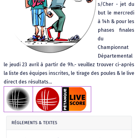
s/Cher - jet du
Agenda Concours Vétérans
but le mercredi
Championnat Triplettes Mixtes
Résultats & Classement Division 4 B
à 14h & pour les
Régionaux & Championnats de France
phases finales
Championnat Triplettes Vétérans
Résultats & Classement Division 5 A
du
Championnat
Palmarès Comité du Loir & Cher
Départemental
le jeudi 23 avril à partir de 9h.- veuillez trouver ci-après
Championnat Individuel Féminin
la liste des équipes inscrites, le tirage des poules & le live
direct des résultats...
Championnat Individuel Masculin
RÉGLEMENTS & TEXTES