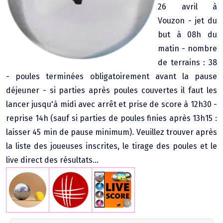
26 avril à
Agenda Concours Vétérans
Vouzon - jet du
Championnat Triplettes Mixtes
Résultats & Classement Division 4 B
but à 08h du
Régionaux & Championnats de France
matin - nombre
Championnat Triplettes Vétérans
Résultats & Classement Division 5 A
de terrains : 38
- poules terminées obligatoirement avant la pause
Palmarès Comité du Loir & Cher
déjeuner - si parties après poules couvertes il faut les
lancer jusqu'à midi avec arrêt et prise de score à 12h30 -
Championnat Individuel Féminin
reprise 14h (sauf si parties de poules finies après 13h15 :
laisser 45 min de pause minimum). Veuillez trouver après
Championnat Individuel Masculin
la liste des joueuses inscrites, le tirage des poules et le
live direct des résultats...