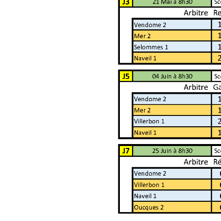
Agenda Concours Vétérans
Championnat Triplettes Mixtes
Résultats & Classement Division 4 B
Régionaux & Championnats de France
Championnat Triplettes Vétérans
Résultats & Classement Division 5 A
Palmarès Comité du Loir & Cher
Championnat Individuel Féminin
Championnat Individuel Masculin