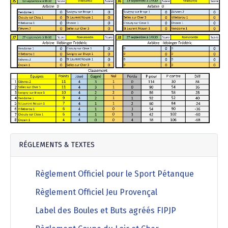
Agenda Concours Vétérans
Championnat Triplettes Mixtes
Résultats & Classement Division 4 B
Régionaux & Championnats de France
Championnat Triplettes Vétérans
Résultats & Classement Division 5 A
Palmarès Comité du Loir & Cher
Championnat Individuel Féminin
Championnat Individuel Masculin
RÉGLEMENTS & TEXTES
Règlement Officiel pour le Sport Pétanque
Règlement Officiel Jeu Provençal
Label des Boules et Buts agréés FIPJP