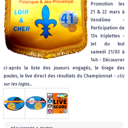
Promotion les
Agenda Concours Vétérans
21 & 22 mars à
Championnat Triplettes Mixtes
Résultats & Classement Division 4 B
Vendôme -
Régionaux & Championnats de France
Participation de
Championnat Triplettes Vétérans
Résultats & Classement Division 5 A
134 triplettes -
Jet du but
Palmarès Comité du Loir & Cher
samedi 21/03 à
14h - Découvrer
Championnat Individuel Féminin
ci-après la liste des joueurs engagés, le tirage des
poules, le live direct des résultats du Championnat -
clic
Championnat Individuel Masculin
sur les logos...