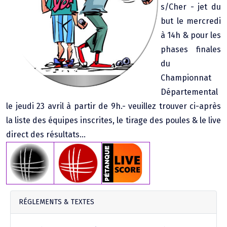
s/Cher - jet du
Agenda Concours Vétérans
but le mercredi
Championnat Triplettes Mixtes
Résultats & Classement Division 4 B
à 14h & pour les
Régionaux & Championnats de France
phases finales
Championnat Triplettes Vétérans
Résultats & Classement Division 5 A
du
Championnat
Palmarès Comité du Loir & Cher
Départemental
le jeudi 23 avril à partir de 9h.- veuillez trouver ci-après
Championnat Individuel Féminin
la liste des équipes inscrites, le tirage des poules & le live
direct des résultats...
Championnat Individuel Masculin
RÉGLEMENTS & TEXTES