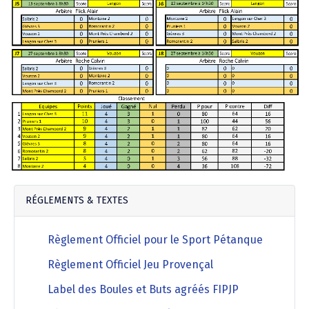
Agenda Concours Vétérans
Championnat Triplettes Mixtes
Résultats & Classement Division 4 B
Régionaux & Championnats de France
Championnat Triplettes Vétérans
Résultats & Classement Division 5 A
Palmarès Comité du Loir & Cher
Championnat Individuel Féminin
Championnat Individuel Masculin
RÉGLEMENTS & TEXTES
Règlement Officiel pour le Sport Pétanque
Règlement Officiel Jeu Provençal
Label des Boules et Buts agréés FIPJP