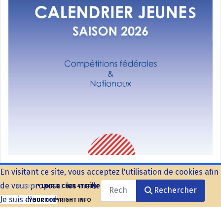
En visitant ce site, vous acceptez l'utilisation de cookies afin
de vous proposer les meilleurs services possibles.
Rechercher
© 2026
* LOIR & CHER 41 FFPJP
Rechercher
Je suis d'accord
- YOUR COPYRIGHT INFO