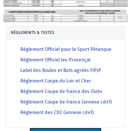
Agenda Concours Vétérans
Championnat Triplettes Mixtes
Résultats & Classement Division 4 B
Régionaux & Championnats de France
Championnat Triplettes Vétérans
Résultats & Classement Division 5 A
RÉGLEMENTS & TEXTES
Palmarès Comité du Loir & Cher
Règlement Officiel pour le Sport Pétanque
Règlement Officiel Jeu Provençal
Championnat Individuel Féminin
Label des Boules et Buts agréés FIPJP
Règlement Coupe du Loir et Cher
Championnat Individuel Masculin
Règlement Coupe de France des Clubs
Règlement Coupe de France (annexe cd41)
Règlement des CDC (annexe cd41)