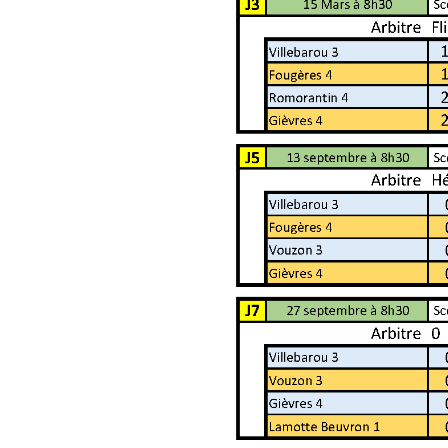
Agenda Concours Vétérans
Championnat Triplettes Mixtes
Résultats & Classement Division 4 B
Régionaux & Championnats de France
Championnat Triplettes Vétérans
Résultats & Classement Division 5 A
Palmarès Comité du Loir & Cher
Championnat Individuel Féminin
Championnat Individuel Masculin