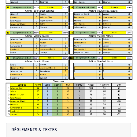
Agenda Concours Vétérans
Championnat Triplettes Mixtes
Résultats & Classement Division 4 B
Régionaux & Championnats de France
Championnat Triplettes Vétérans
Résultats & Classement Division 5 A
Palmarès Comité du Loir & Cher
Championnat Individuel Féminin
Championnat Individuel Masculin
RÉGLEMENTS & TEXTES