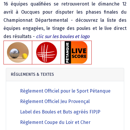
16 équipes qualifiées se retrouveront le dimanche 12
Agenda Concours Vétérans
avril à Oucques pour disputer les phases finales du
Championnat Triplettes Mixtes
Résultats & Classement Division 4 B
Championnat Départemental - découvrez la liste des
Régionaux & Championnats de France
équipes engagées, le tirage des poules et le live direct
Championnat Triplettes Vétérans
Résultats & Classement Division 5 A
des résultats -
clic sur les boules et logo
Palmarès Comité du Loir & Cher
Championnat Individuel Féminin
RÉGLEMENTS & TEXTES
Championnat Individuel Masculin
Règlement Officiel pour le Sport Pétanque
Règlement Officiel Jeu Provençal
Label des Boules et Buts agréés FIPJP
Règlement Coupe du Loir et Cher