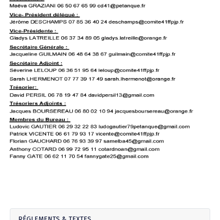
Agenda Concours Vétérans
Championnat Triplettes Mixtes
Résultats & Classement Division 4 B
Régionaux & Championnats de France
Championnat Triplettes Vétérans
Résultats & Classement Division 5 A
Palmarès Comité du Loir & Cher
Championnat Individuel Féminin
Championnat Individuel Masculin
RÉGLEMENTS & TEXTES