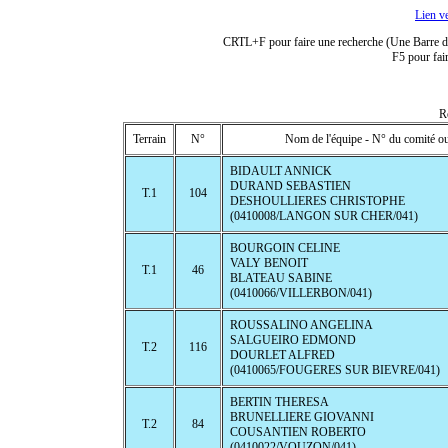
Lien v
CRTL+F pour faire une recherche (Une Barre de 
F5 pour fair
R
Terrain
N°
Nom de l'équipe - N° du comité ou
BIDAULT ANNICK
DURAND SEBASTIEN
T.1
104
DESHOULLIERES CHRISTOPHE
(0410008/LANGON SUR CHER/041)
BOURGOIN CELINE
VALY BENOIT
T.1
46
BLATEAU SABINE
(0410066/VILLERBON/041)
ROUSSALINO ANGELINA
SALGUEIRO EDMOND
T.2
116
DOURLET ALFRED
(0410065/FOUGERES SUR BIEVRE/041)
BERTIN THERESA
BRUNELLIERE GIOVANNI
T.2
84
COUSANTIEN ROBERTO
(0410022/VOUZON/041)