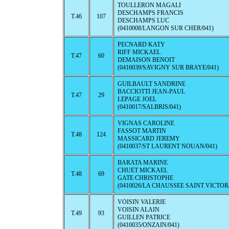
TOULLERON MAGALI
DESCHAMPS FRANCIS
T.46
107
DESCHAMPS LUC
(0410008/LANGON SUR CHER/041)
PECNARD KATY
RIFF MICKAEL
T.47
60
DEMAISON BENOIT
(0410039/SAVIGNY SUR BRAYE/041)
GUILBAULT SANDRINE
BACCIOTTI JEAN-PAUL
T.47
29
LEPAGE JOEL
(0410017/SALBRIS/041)
VIGNAS CAROLINE
FASSOT MARTIN
T.48
124
MASSICARD JEREMY
(0410037/ST LAURENT NOUAN/041)
BARATA MARINE
CHUET MICKAEL
T.48
69
GATE CHRISTOPHE
(0410026/LA CHAUSSEE SAINT VICTOR/
VOISIN VALERIE
VOISIN ALAIN
T.49
93
GUILLEN PATRICE
(0410035/ONZAIN/041)