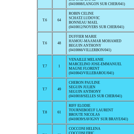
(0410008/LANGON SUR CHER/041)
ROBIN CELINE
SCHATZ LUDOVIC
T.6
64
BONNEAU MAEL
(0410012/NOYERS SUR CHER/041)
DUFFIER MARIE
HAMOU-MAAMAR MOHAMED
T.6
48
BEGUIN ANTHONY
(0410066/VILLERBON/041)
VENAILLE MELANIE
MARCELINO JOSE-EMMANUEL
T.7
1
MAGNE FLORENT
(0410043/VILLEBAROU/041)
CHERON PAULINE
SEGUIN JULIEN
T.7
49
SEGUIN ANTHONY
(0410018/SELLES SUR CHER/041)
RIFF ELODIE
TOURNEBOEUF LAURENT
T.8
61
BROUTE NICOLAS
(0410039/SAVIGNY SUR BRAYE/041)
COCCONI HELENA
COCCONI ERIC