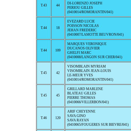
DI-LORENZO JOSEPH
T.43
44
PERIOU GILLES
(0410014/ROMORANTIN/041)
EVEZARD LUCIE
POISSON NICOLAS
T.44
18
JEHAN FREDERIC
(0410007/LAMOTTE BEUVRON/041)
MARQUES VERONIQUE
DUCANOS OLIVIER
T.44
109
GHELFI MARC
(0410008/LANGON SUR CHER/041)
VISOMBLAIN MYRIAM
VISOMBLAIN JEAN-LOUIS
T.45
42
LE-MEUR YVES
(0410014/ROMORANTIN/041)
GRILLARD MARLENE
BLATEAU GILLES
T.45
45
PIERRE THOMAS
(0410066/VILLERBON/041)
ARIF CHEYENNE
SAVA GINO
T.46
120
SAVA RAYAN
(0410065/FOUGERES SUR BIEVRE/041)