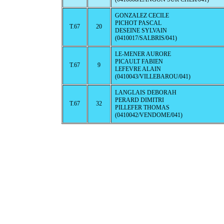
GONZALEZ CECILE
PICHOT PASCAL
T.67
20
DESEINE SYLVAIN
(0410017/SALBRIS/041)
LE-MENER AURORE
PICAULT FABIEN
T.67
9
LEFEVRE ALAIN
(0410043/VILLEBAROU/041)
LANGLAIS DEBORAH
PERARD DIMITRI
T.67
32
PILLEFER THOMAS
(0410042/VENDOME/041)