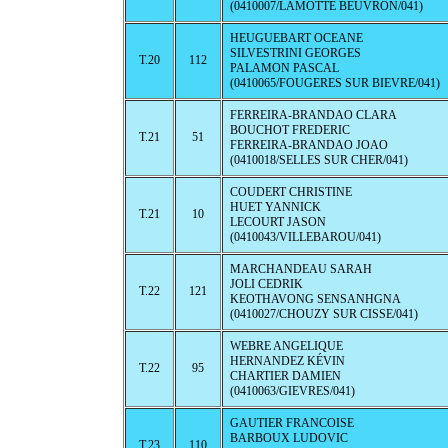
(0410007/LAMOTTE BEUVRON/041)
HEUGUEBART OCEANE
SILVESTRINI GEORGES
T.20
112
PALAMON PASCAL
(0410065/FOUGERES SUR BIEVRE/041)
FERREIRA-BRANDAO CLARA
BOUCHOT FREDERIC
T.21
51
FERREIRA-BRANDAO JOAO
(0410018/SELLES SUR CHER/041)
COUDERT CHRISTINE
HUET YANNICK
T.21
10
LECOURT JASON
(0410043/VILLEBAROU/041)
MARCHANDEAU SARAH
JOLI CEDRIK
T.22
121
KEOTHAVONG SENSANHGNA
(0410027/CHOUZY SUR CISSE/041)
WEBRE ANGELIQUE
HERNANDEZ KÉVIN
T.22
95
CHARTIER DAMIEN
(0410063/GIEVRES/041)
GAUTIER FRANCOISE
BARBOUX LUDOVIC
T.23
110