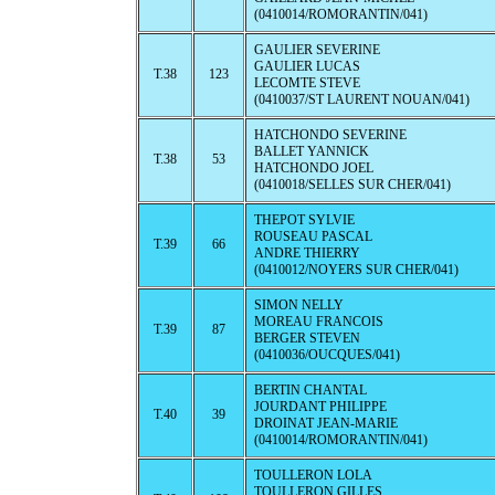
(0410014/ROMORANTIN/041)
GAULIER SEVERINE
GAULIER LUCAS
T.38
123
LECOMTE STEVE
(0410037/ST LAURENT NOUAN/041)
HATCHONDO SEVERINE
BALLET YANNICK
T.38
53
HATCHONDO JOEL
(0410018/SELLES SUR CHER/041)
THEPOT SYLVIE
ROUSEAU PASCAL
T.39
66
ANDRE THIERRY
(0410012/NOYERS SUR CHER/041)
SIMON NELLY
MOREAU FRANCOIS
T.39
87
BERGER STEVEN
(0410036/OUCQUES/041)
BERTIN CHANTAL
JOURDANT PHILIPPE
T.40
39
DROINAT JEAN-MARIE
(0410014/ROMORANTIN/041)
TOULLERON LOLA
TOULLERON GILLES