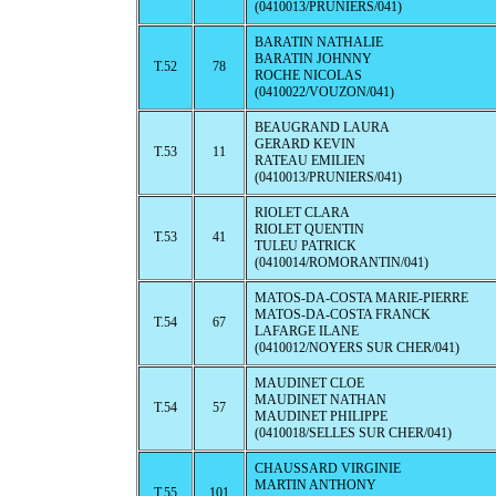
(0410013/PRUNIERS/041)
BARATIN NATHALIE
BARATIN JOHNNY
T.52
78
ROCHE NICOLAS
(0410022/VOUZON/041)
BEAUGRAND LAURA
GERARD KEVIN
T.53
11
RATEAU EMILIEN
(0410013/PRUNIERS/041)
RIOLET CLARA
RIOLET QUENTIN
T.53
41
TULEU PATRICK
(0410014/ROMORANTIN/041)
MATOS-DA-COSTA MARIE-PIERRE
MATOS-DA-COSTA FRANCK
T.54
67
LAFARGE ILANE
(0410012/NOYERS SUR CHER/041)
MAUDINET CLOE
MAUDINET NATHAN
T.54
57
MAUDINET PHILIPPE
(0410018/SELLES SUR CHER/041)
CHAUSSARD VIRGINIE
MARTIN ANTHONY
T.55
101