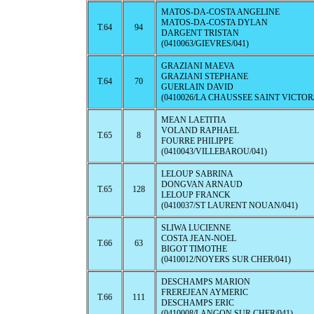
MATOS-DA-COSTA ANGELINE
MATOS-DA-COSTA DYLAN
T.64
94
DARGENT TRISTAN
(0410063/GIEVRES/041)
GRAZIANI MAEVA
GRAZIANI STEPHANE
T.64
70
GUERLAIN DAVID
(0410026/LA CHAUSSEE SAINT VICTOR/
MEAN LAETITIA
VOLAND RAPHAEL
T.65
8
FOURRE PHILIPPE
(0410043/VILLEBAROU/041)
LELOUP SABRINA
DONGVAN ARNAUD
T.65
128
LELOUP FRANCK
(0410037/ST LAURENT NOUAN/041)
SLIWA LUCIENNE
COSTA JEAN-NOEL
T.66
63
BIGOT TIMOTHE
(0410012/NOYERS SUR CHER/041)
DESCHAMPS MARION
FREREJEAN AYMERIC
T.66
111
DESCHAMPS ERIC
(0410008/LANGON SUR CHER/041)