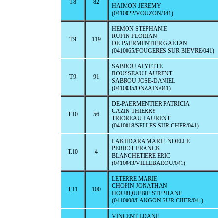
T.8
82
HAIMON JEREMY
(0410022/VOUZON/041)
HEMON STEPHANIE
RUFIN FLORIAN
T.9
119
DE-PAERMENTIER GAËTAN
(0410065/FOUGERES SUR BIEVRE/041)
SABROU ALYETTE
ROUSSEAU LAURENT
T.9
91
SABROU JOSE-DANIEL
(0410035/ONZAIN/041)
DE-PAERMENTIER PATRICIA
CAZIN THIERRY
T.10
56
TRIOREAU LAURENT
(0410018/SELLES SUR CHER/041)
LAKHDARA MARIE-NOELLE
PERROT FRANCK
T.10
4
BLANCHETIERE ERIC
(0410043/VILLEBAROU/041)
LETERRE MARIE
CHOPIN JONATHAN
T.11
100
HOURQUEBIE STEPHANE
(0410008/LANGON SUR CHER/041)
VINCENT LOANE