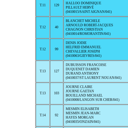
HALLOO DOMINIQUE
T.11
129
PILLAULT HERVÉ
(0410015/SAINT AIGNAN/041)
BLANCHET MICHELE
ARNOULD ROBERT-JACQUES
T.12
40
CHAGNON CHRISTIAN
(0410014/ROMORANTIN/041)
DENIS JODIE
HELFRID EMMANUEL
T.12
99
CHEVALLIER JOSEPH
(0410063/GIEVRES/041)
DUBUISSON FRANCOISE
DUQUENET DAMIEN
T.13
127
DURAND ANTHONY
(0410037/ST LAURENT NOUAN/041)
JOURNE CLAIRE
JOURNE GAETAN
T.13
103
BOUILLAND MICHAEL
(0410008/LANGON SUR CHER/041)
MESMIN ELISABETH
MESMIN JEAN-MARC
T.14
92
HAYES MORGAN
(0410035/ONZAIN/041)