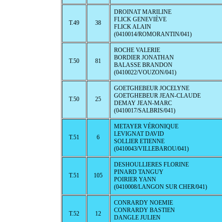
DROINAT MARILINE
FLICK GENEVIÈVE
T.49
38
FLICK ALAIN
(0410014/ROMORANTIN/041)
ROCHE VALERIE
BORDIER JONATHAN
T.50
81
BALASSE BRANDON
(0410022/VOUZON/041)
GOETGHEBEUR JOCELYNE
GOETGHEBEUR JEAN-CLAUDE
T.50
25
DEMAY JEAN-MARC
(0410017/SALBRIS/041)
METAYER VÉRONIQUE
LEVIGNAT DAVID
T.51
6
SOLLIER ETIENNE
(0410043/VILLEBAROU/041)
DESHOULLIERES FLORINE
PINARD TANGUY
T.51
105
POIRIER YANN
(0410008/LANGON SUR CHER/041)
CONRARDY NOEMIE
CONRARDY BASTIEN
T.52
12
DANGLE JULIEN