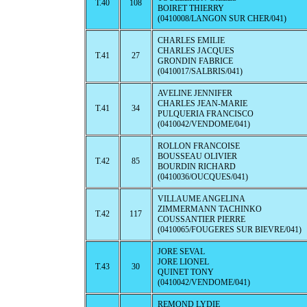
T.40
108
BOIRET THIERRY
(0410008/LANGON SUR CHER/041)
CHARLES EMILIE
CHARLES JACQUES
T.41
27
GRONDIN FABRICE
(0410017/SALBRIS/041)
AVELINE JENNIFER
CHARLES JEAN-MARIE
T.41
34
PULQUERIA FRANCISCO
(0410042/VENDOME/041)
ROLLON FRANCOISE
BOUSSEAU OLIVIER
T.42
85
BOURDIN RICHARD
(0410036/OUCQUES/041)
VILLAUME ANGELINA
ZIMMERMANN TACHINKO
T.42
117
COUSSANTIER PIERRE
(0410065/FOUGERES SUR BIEVRE/041)
JORE SEVAL
JORE LIONEL
T.43
30
QUINET TONY
(0410042/VENDOME/041)
REMOND LYDIE