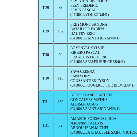
SEVIN MARIE-PIERRE
PEZY FREDERIC
T.29
83
SEVIN PASCAL
(0410022/VOUZON/041)
FREYMONT SANDRA
BATAILLER FABIEN
T.29
132
DAUTRY ERIC
(0410015/SAINT AIGNAN/041)
BOYENVAL SYLVIE
RIBEIRO PASCAL
T.30
59
FRANCOIS FREDERIC
(0410018/SELLES SUR CHER/041)
SAVA CERENA
SAVA SONY
T.30
115
COUSSANTIER TYSON
(0410065/FOUGERES SUR BIEVRE/041)
BOUSSELAIRE LAETITIA
GONCALVES MATHIS
T.31
130
ALBISER JASON
(0410015/SAINT AIGNAN/041)
AMANTE-FONSECA LUCIA
JERONIMO ALEXIS
T.31
72
ARNOU JEAN-MICHEL
(0410026/LA CHAUSSEE SAINT VICTOR/