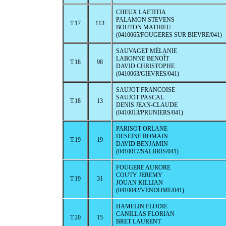
CHEUX LAETITIA
PALAMON STEVENS
T.17
113
BOUTON MATHIEU
(0410065/FOUGERES SUR BIEVRE/041)
SAUVAGET MÉLANIE
LABONNE BENOÎT
T.18
98
DAVID CHRISTOPHE
(0410063/GIEVRES/041)
SAUJOT FRANCOISE
SAUJOT PASCAL
T.18
13
DENIS JEAN-CLAUDE
(0410013/PRUNIERS/041)
PARISOT ORLANE
DESEINE ROMAIN
T.19
19
DAVID BENJAMIN
(0410017/SALBRIS/041)
FOUGERE AURORE
COUTY JEREMY
T.19
31
JOUAN KILLIAN
(0410042/VENDOME/041)
HAMELIN ELODIE
CANILLAS FLORIAN
T.20
15
BRET LAURENT