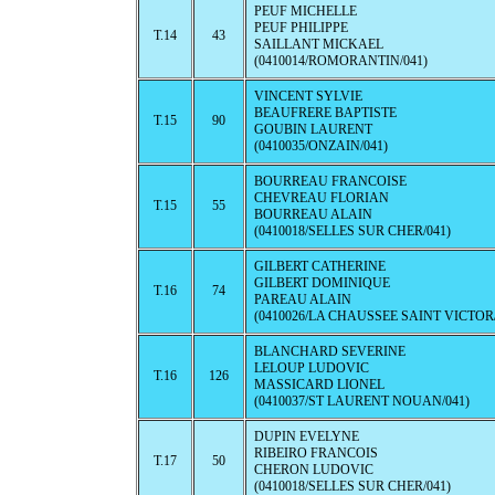
PEUF MICHELLE
PEUF PHILIPPE
T.14
43
SAILLANT MICKAEL
(0410014/ROMORANTIN/041)
VINCENT SYLVIE
BEAUFRERE BAPTISTE
T.15
90
GOUBIN LAURENT
(0410035/ONZAIN/041)
BOURREAU FRANCOISE
CHEVREAU FLORIAN
T.15
55
BOURREAU ALAIN
(0410018/SELLES SUR CHER/041)
GILBERT CATHERINE
GILBERT DOMINIQUE
T.16
74
PAREAU ALAIN
(0410026/LA CHAUSSEE SAINT VICTOR/
BLANCHARD SEVERINE
LELOUP LUDOVIC
T.16
126
MASSICARD LIONEL
(0410037/ST LAURENT NOUAN/041)
DUPIN EVELYNE
RIBEIRO FRANCOIS
T.17
50
CHERON LUDOVIC
(0410018/SELLES SUR CHER/041)