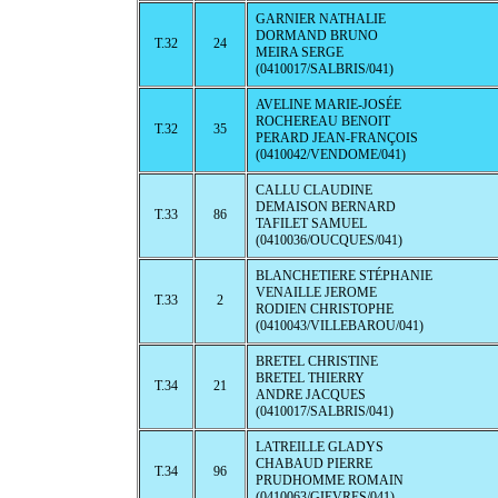
GARNIER NATHALIE
DORMAND BRUNO
T.32
24
MEIRA SERGE
(0410017/SALBRIS/041)
AVELINE MARIE-JOSÉE
ROCHEREAU BENOIT
T.32
35
PERARD JEAN-FRANÇOIS
(0410042/VENDOME/041)
CALLU CLAUDINE
DEMAISON BERNARD
T.33
86
TAFILET SAMUEL
(0410036/OUCQUES/041)
BLANCHETIERE STÉPHANIE
VENAILLE JEROME
T.33
2
RODIEN CHRISTOPHE
(0410043/VILLEBAROU/041)
BRETEL CHRISTINE
BRETEL THIERRY
T.34
21
ANDRE JACQUES
(0410017/SALBRIS/041)
LATREILLE GLADYS
CHABAUD PIERRE
T.34
96
PRUDHOMME ROMAIN
(0410063/GIEVRES/041)