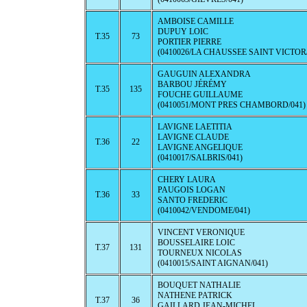
AMBOISE CAMILLE
DUPUY LOIC
T.35
73
PORTIER PIERRE
(0410026/LA CHAUSSEE SAINT VICTOR/
GAUGUIN ALEXANDRA
BARBOU JÉRÉMY
T.35
135
FOUCHE GUILLAUME
(0410051/MONT PRES CHAMBORD/041)
LAVIGNE LAETITIA
LAVIGNE CLAUDE
T.36
22
LAVIGNE ANGELIQUE
(0410017/SALBRIS/041)
CHERY LAURA
PAUGOIS LOGAN
T.36
33
SANTO FREDERIC
(0410042/VENDOME/041)
VINCENT VERONIQUE
BOUSSELAIRE LOIC
T.37
131
TOURNEUX NICOLAS
(0410015/SAINT AIGNAN/041)
BOUQUET NATHALIE
NATHENE PATRICK
T.37
36
GAILLARD JEAN-MICHEL