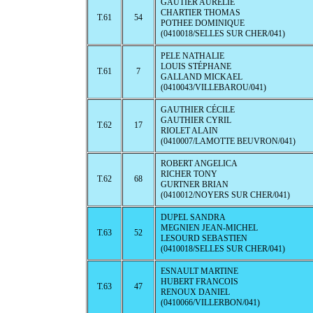
GAUTIER AURELIE
CHARTIER THOMAS
T.61
54
POTHEE DOMINIQUE
(0410018/SELLES SUR CHER/041)
PELE NATHALIE
LOUIS STÉPHANE
T.61
7
GALLAND MICKAEL
(0410043/VILLEBAROU/041)
GAUTHIER CÉCILE
GAUTHIER CYRIL
T.62
17
RIOLET ALAIN
(0410007/LAMOTTE BEUVRON/041)
ROBERT ANGELICA
RICHER TONY
T.62
68
GURTNER BRIAN
(0410012/NOYERS SUR CHER/041)
DUPEL SANDRA
MEGNIEN JEAN-MICHEL
T.63
52
LESOURD SEBASTIEN
(0410018/SELLES SUR CHER/041)
ESNAULT MARTINE
HUBERT FRANCOIS
T.63
47
RENOUX DANIEL
(0410066/VILLERBON/041)