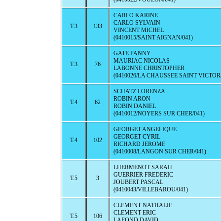
CARLO KARINE
CARLO SYLVAIN
T.3
133
VINCENT MICHEL
(0410015/SAINT AIGNAN/041)
GATE FANNY
MAURIAC NICOLAS
T.3
76
LABONNE CHRISTOPHER
(0410026/LA CHAUSSEE SAINT VICTOR/
SCHATZ LORENZA
ROBIN ARON
T.4
62
ROBIN DANIEL
(0410012/NOYERS SUR CHER/041)
GEORGET ANGELIQUE
GEORGET CYRIL
T.4
102
RICHARD JEROME
(0410008/LANGON SUR CHER/041)
LHERMENOT SARAH
GUERRIER FREDERIC
T.5
3
JOUBERT PASCAL
(0410043/VILLEBAROU/041)
CLEMENT NATHALIE
CLEMENT ERIC
T.5
106
LAFOND DAVID