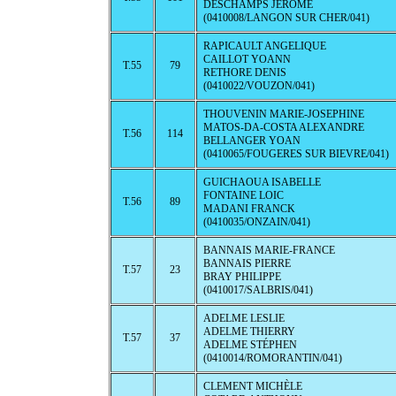
DESCHAMPS JEROME
(0410008/LANGON SUR CHER/041)
RAPICAULT ANGELIQUE
CAILLOT YOANN
T.55
79
RETHORE DENIS
(0410022/VOUZON/041)
THOUVENIN MARIE-JOSEPHINE
MATOS-DA-COSTA ALEXANDRE
T.56
114
BELLANGER YOAN
(0410065/FOUGERES SUR BIEVRE/041)
GUICHAOUA ISABELLE
FONTAINE LOIC
T.56
89
MADANI FRANCK
(0410035/ONZAIN/041)
BANNAIS MARIE-FRANCE
BANNAIS PIERRE
T.57
23
BRAY PHILIPPE
(0410017/SALBRIS/041)
ADELME LESLIE
ADELME THIERRY
T.57
37
ADELME STÉPHEN
(0410014/ROMORANTIN/041)
CLEMENT MICHÈLE