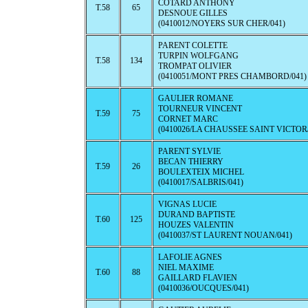
COTARD ANTHONY
T.58
65
DESNOUE GILLES
(0410012/NOYERS SUR CHER/041)
PARENT COLETTE
TURPIN WOLFGANG
T.58
134
TROMPAT OLIVIER
(0410051/MONT PRES CHAMBORD/041)
GAULIER ROMANE
TOURNEUR VINCENT
T.59
75
CORNET MARC
(0410026/LA CHAUSSEE SAINT VICTOR/
PARENT SYLVIE
BECAN THIERRY
T.59
26
BOULEXTEIX MICHEL
(0410017/SALBRIS/041)
VIGNAS LUCIE
DURAND BAPTISTE
T.60
125
HOUZES VALENTIN
(0410037/ST LAURENT NOUAN/041)
LAFOLIE AGNES
NIEL MAXIME
T.60
88
GAILLARD FLAVIEN
(0410036/OUCQUES/041)