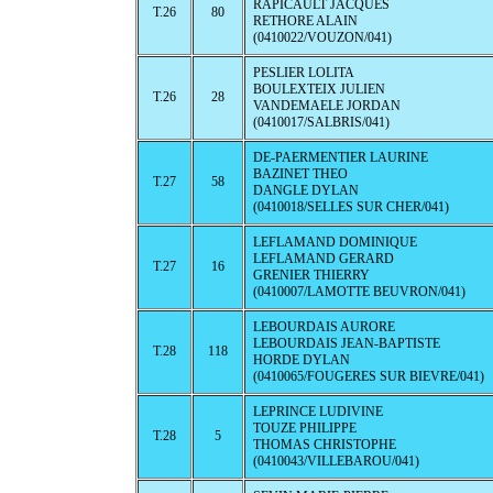
RAPICAULT JACQUES
T.26
80
RETHORE ALAIN
(0410022/VOUZON/041)
PESLIER LOLITA
BOULEXTEIX JULIEN
T.26
28
VANDEMAELE JORDAN
(0410017/SALBRIS/041)
DE-PAERMENTIER LAURINE
BAZINET THEO
T.27
58
DANGLE DYLAN
(0410018/SELLES SUR CHER/041)
LEFLAMAND DOMINIQUE
LEFLAMAND GERARD
T.27
16
GRENIER THIERRY
(0410007/LAMOTTE BEUVRON/041)
LEBOURDAIS AURORE
LEBOURDAIS JEAN-BAPTISTE
T.28
118
HORDE DYLAN
(0410065/FOUGERES SUR BIEVRE/041)
LEPRINCE LUDIVINE
TOUZE PHILIPPE
T.28
5
THOMAS CHRISTOPHE
(0410043/VILLEBAROU/041)