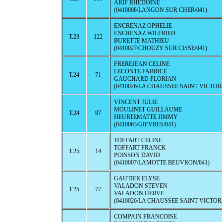
ARIF RHEDOINE
(0410008/LANGON SUR CHER/041)
ENCRENAZ OPHELIE
ENCRENAZ WILFRIED
T.23
122
BURETTE MATHIEU
(0410027/CHOUZY SUR CISSE/041)
FREREJEAN CELINE
LECONTE FABRICE
T.24
71
GAUCHARD FLORIAN
(0410026/LA CHAUSSEE SAINT VICTOR/
VINCENT JULIE
MOULINET GUILLAUME
T.24
97
HEURTEMATTE JIMMY
(0410063/GIEVRES/041)
TOFFART CELINE
TOFFART FRANCK
T.25
14
POISSON DAVID
(0410007/LAMOTTE BEUVRON/041)
GAUTIER ELYSE
VALADON STEVEN
T.25
77
VALADON HERVE
(0410026/LA CHAUSSEE SAINT VICTOR/
COMPAIN FRANCOISE