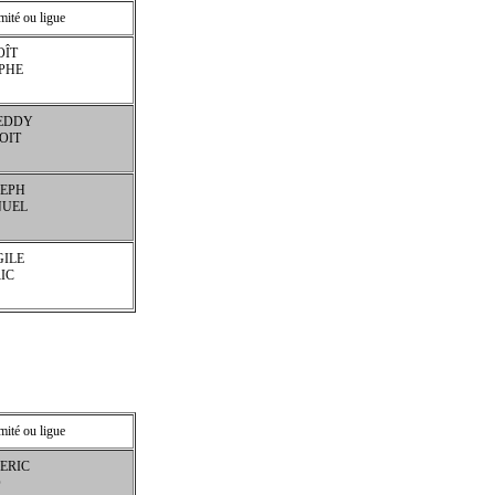
ité ou ligue
OÎT
PHE
EDDY
OIT
SEPH
NUEL
ILE
IC
ité ou ligue
ERIC
O