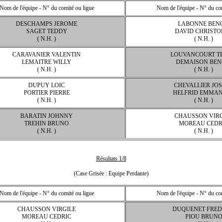
Nom de l'équipe - N° du comité ou ligue
Nom de l'équipe - N° du com
DESCHAMPS JEROME
LABONNE BEN
SAGET TEDDY
DAVID CHRISTO
( N.H. )
( N.H. )
CARAVANIER VALENTIN
LOUVANCOURT T
LEMAITRE WILLY
DEMAISON BEN
( N.H. )
( N.H. )
DUPUY LOIC
CHEVALLIER JO
PORTIER PIERRE
HELFRID EMMA
( N.H. )
( N.H. )
BARATIN JOHNNY
CHAUSSON VIRG
TREHIN BRUNO
MOREAU CEDR
( N.H. )
( N.H. )
Résultats 1/8
(Case Grisée : Equipe Perdante)
Nom de l'équipe - N° du comité ou ligue
Nom de l'équipe - N° du com
CHAUSSON VIRGILE
DUQUENET FRED
MOREAU CEDRIC
PIOU BRUN