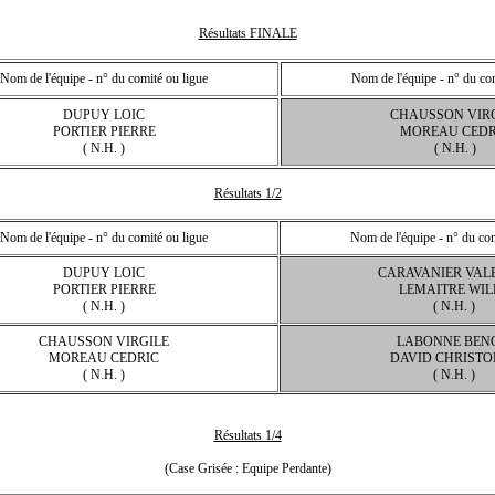
Résultats FINALE
Nom de l'équipe - n° du comité ou ligue
Nom de l'équipe - n° du co
DUPUY LOIC
CHAUSSON VIR
PORTIER PIERRE
MOREAU CEDR
( N.H. )
( N.H. )
Résultats 1/2
Nom de l'équipe - n° du comité ou ligue
Nom de l'équipe - n° du com
DUPUY LOIC
CARAVANIER VAL
PORTIER PIERRE
LEMAITRE WIL
( N.H. )
( N.H. )
CHAUSSON VIRGILE
LABONNE BEN
MOREAU CEDRIC
DAVID CHRISTO
( N.H. )
( N.H. )
Résultats 1/4
(Case Grisée : Equipe Perdante)