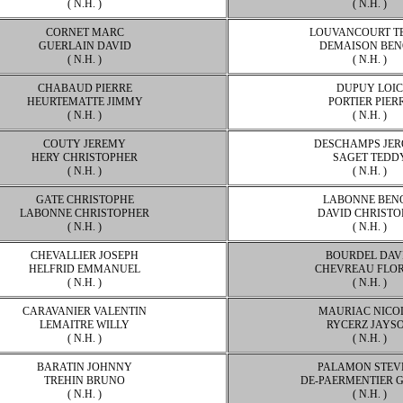
( N.H. )
( N.H. )
CORNET MARC
LOUVANCOURT T
GUERLAIN DAVID
DEMAISON BEN
( N.H. )
( N.H. )
CHABAUD PIERRE
DUPUY LOIC
HEURTEMATTE JIMMY
PORTIER PIER
( N.H. )
( N.H. )
COUTY JEREMY
DESCHAMPS JE
HERY CHRISTOPHER
SAGET TEDD
( N.H. )
( N.H. )
GATE CHRISTOPHE
LABONNE BEN
LABONNE CHRISTOPHER
DAVID CHRISTO
( N.H. )
( N.H. )
CHEVALLIER JOSEPH
BOURDEL DAV
HELFRID EMMANUEL
CHEVREAU FLO
( N.H. )
( N.H. )
CARAVANIER VALENTIN
MAURIAC NICO
LEMAITRE WILLY
RYCERZ JAYS
( N.H. )
( N.H. )
BARATIN JOHNNY
PALAMON STEV
TREHIN BRUNO
DE-PAERMENTIER 
( N.H. )
( N.H. )