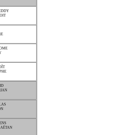
EDDY
OIT
RE
ROME
Y
OÎT
PHE
ID
RIAN
LAS
ON
ENS
GAËTAN