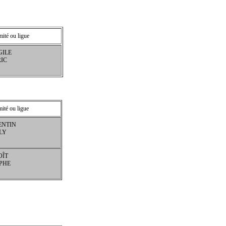
mité ou ligue
GILE
IC
ité ou ligue
ENTIN
LY
OÎT
PHE